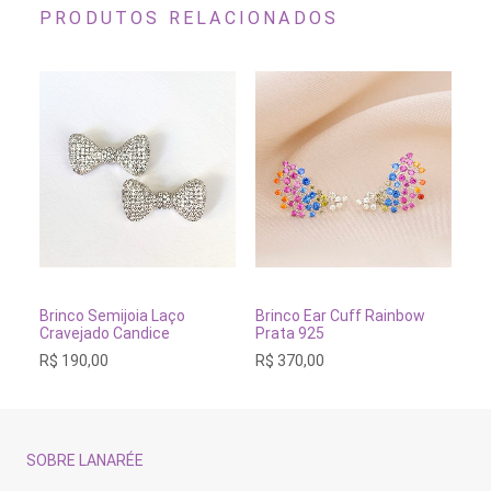
PRODUTOS RELACIONADOS
ADICIONAR AO CARRINHO
ADICIONAR AO CARRINH
Brinco Semijoia Laço
Brinco Ear Cuff Rainbow
Br
Cravejado Candice
Prata 925
Es
R$
190,00
R$
370,00
R$
SOBRE LANARÉE