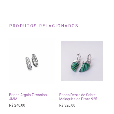
PRODUTOS RELACIONADOS
ADICIONAR AO CARRINHO
ADICIONAR AO CARRINH
Brinco Argola Zircônias
Brinco Dente de Sabre
Br
4MM
Malaquita de Prata 925
Pé
R$
240,00
R$
320,00
R$