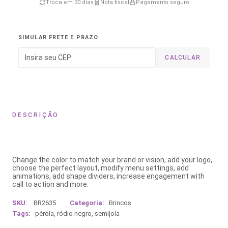
Troca em 30 dias
Nota fiscal
Pagamento seguro
SIMULAR FRETE E PRAZO
CALCULAR
DESCRIÇÃO
Change the color to match your brand or vision, add your logo,
choose the perfect layout, modify menu settings, add
animations, add shape dividers, increase engagement with
call to action and more.
SKU:
BR2635
Categoria:
Brincos
Tags:
pérola
,
ródio negro
,
semijoia