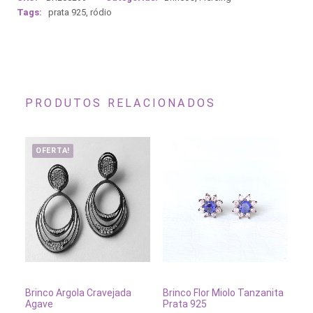
Tags:
prata 925
,
ródio
PRODUTOS RELACIONADOS
OFERTA!
ADICIONAR AO CARRINHO
ADICIONAR AO CARRINH
Brinco Argola Cravejada
Brinco Flor Miolo Tanzanita
Br
Agave
Prata 925
Cr