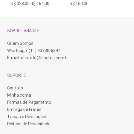
O
O
R$
328,00
R$
164,00
R$
160,00
R$
preço
preço
original
atual
era:
é:
R$ 328,00.
R$ 164,00.
SOBRE LANARÉE
Quem Somos
Whatsapp: (11) 93730-6844
E-mail:
contato@lanaree.com.br
SUPORTE
Contato
Minha conta
Formas de Pagamento
Entregas e Fretes
Trocas e Devoluções
Política de Privacidade