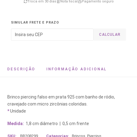
Troca em 30 dias
Nota fiscal
Pagamento seguro
SIMULAR FRETE E PRAZO
CALCULAR
DESCRIÇÃO
INFORMAÇÃO ADICIONAL
Brinco piercing falso em prata 925 com banho de ródio,
cravejado com micro zircônias coloridas.
*
Unidade
Medida:
1,8 cm diâmetro | 0,5 cm frente
SKU:
BR208299
Categorias:
Brincos
,
Piercing