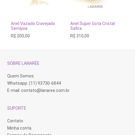
Este
Este
Es
produto
produto
pr
tem
tem
te
VER OPÇÕES
VER OPÇÕES
Anel Vazado Cravejado
Anel Super Gota Cristal
An
várias
várias
vá
Semijoia
Safira
R$
variantes.
variantes.
va
R$
200,00
R$
310,00
As
As
As
opções
opções
op
podem
podem
po
ser
ser
se
escolhidas
escolhidas
es
na
na
na
SOBRE LANARÉE
página
página
pá
do
do
do
produto
produto
pr
Quem Somos
Whatsapp: (11) 93730-6844
E-mail:
contato@lanaree.com.br
SUPORTE
Contato
Minha conta