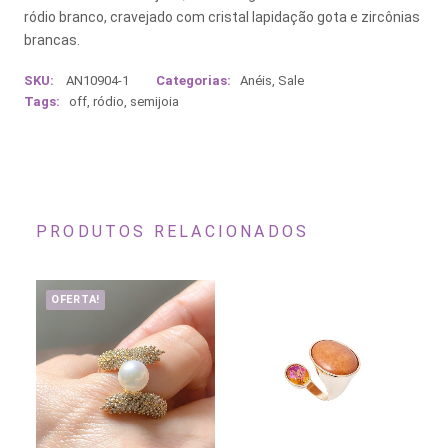
ródio branco, cravejado com cristal lapidação gota e zircônias
brancas.
SKU:
AN10904-1
Categorias:
Anéis
,
Sale
Tags:
off
,
ródio
,
semijoia
PRODUTOS RELACIONADOS
OFERTA!