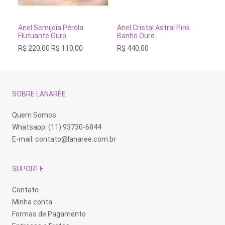
Este
Este
produto
produto
tem
tem
VER OPÇÕES
VER OPÇÕES
Anel Semijoia Pérola
Anel Cristal Astral Pink
Co
várias
várias
Flutuante Ouro
Banho Ouro
Pe
variantes.
variantes.
O
O
R$
220,00
R$
110,00
R$
440,00
R$
As
As
preço
preço
opções
opções
original
atual
podem
podem
era:
é:
ser
ser
R$ 220,00.
R$ 110,00.
escolhidas
escolhidas
na
na
SOBRE LANARÉE
página
página
do
do
produto
produto
Quem Somos
Whatsapp: (11) 93730-6844
E-mail:
contato@lanaree.com.br
SUPORTE
Contato
Minha conta
Formas de Pagamento