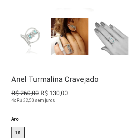
Anel Turmalina Cravejado
O
O
R$
260,00
R$
130,00
preço
preço
4x R$ 32,50 sem juros
original
atual
era:
é:
Aro
R$ 260,00.
R$ 130,00.
18