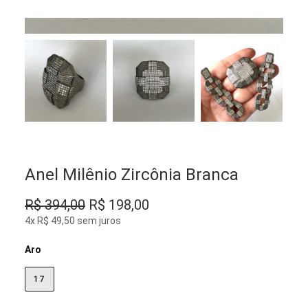
Anel Milênio Zircônia Branca
O
O
R$
394,00
R$
198,00
preço
preço
4x R$ 49,50 sem juros
original
atual
Aro
era:
é:
R$ 394,00.
R$ 198,00.
17