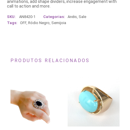
animations, add shape dividers, increase engagement with
call to action and more.
SKU:
AN8420-1
Categorias:
Anéis
,
Sale
Tags:
OFF
,
Ródio Negro
,
Semijoia
PRODUTOS RELACIONADOS
Este
Este
Es