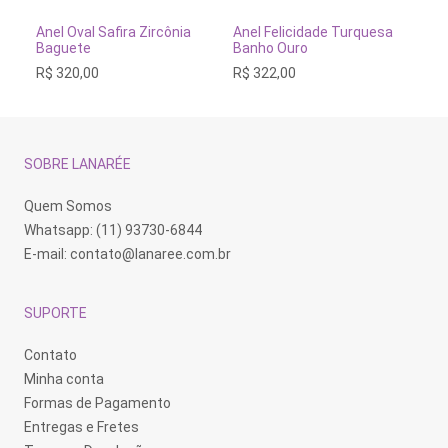
produto
produto
pr
tem
tem
te
VER OPÇÕES
VER OPÇÕES
Anel Oval Safira Zircônia
Anel Felicidade Turquesa
An
várias
várias
vá
Baguete
Banho Ouro
92
variantes.
variantes.
va
R$
320,00
R$
322,00
R$
As
As
As
opções
opções
op
podem
podem
po
ser
ser
se
escolhidas
escolhidas
es
na
na
na
SOBRE LANARÉE
página
página
pá
do
do
do
produto
produto
pr
Quem Somos
Whatsapp: (11) 93730-6844
E-mail:
contato@lanaree.com.br
SUPORTE
Contato
Minha conta
Formas de Pagamento
Entregas e Fretes