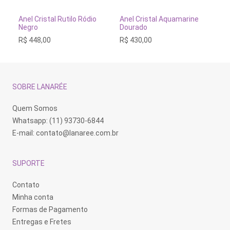
Este
Este
Es
produto
produto
pr
tem
tem
te
VER OPÇÕES
VER OPÇÕES
Anel Cristal Rutilo Ródio
Anel Cristal Aquamarine
An
várias
várias
vá
Negro
Dourado
de
variantes.
variantes.
va
R$
448,00
R$
430,00
R$
As
As
As
opções
opções
op
podem
podem
po
ser
ser
se
escolhidas
escolhidas
es
na
na
na
SOBRE LANARÉE
página
página
pá
do
do
do
produto
produto
pr
Quem Somos
Whatsapp: (11) 93730-6844
E-mail:
contato@lanaree.com.br
SUPORTE
Contato
Minha conta
Formas de Pagamento
Entregas e Fretes