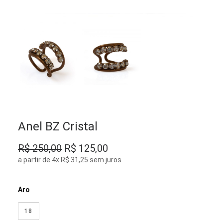
Anel BZ Cristal
O
O
R$
250,00
R$
125,00
preço
preço
a partir de 4x R$ 31,25 sem juros
original
atual
era:
é:
Aro
R$ 250,00.
R$ 125,00.
18