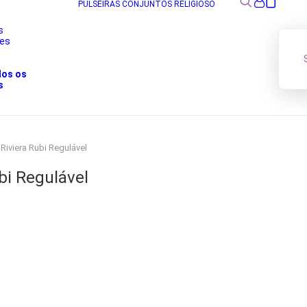
PULSEIRAS
CONJUNTOS
RELIGIOSO
s
res
s
dos os
s
 Riviera Rubi Regulável
bi Regulável