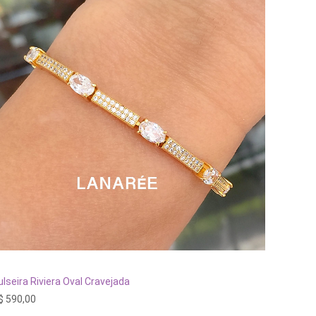
ADICIONAR AO CARRINHO
ulseira Riviera Oval Cravejada
Pulseira
$
590,00
R$
620,