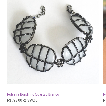
ADICIONAR AO CARRINHO
Pulseira Bondinho Quartzo Branco
P
O
O
R$
798,00
R$
399,00
R
preço
preço