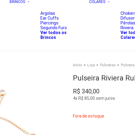
BRINCOS
COLARES
Argolas
Choker
Ear Cuffs
Difuso
Piercings
Pérola
Segundo Furo
Riviera
Ver todos os
Ver to
Brincos
Colare
Início
Loja
Pulseiras
Pulseira
Pulseira Riviera Ru
R$
340,00
4x
R$
85,00
sem juros
Fora de estoque