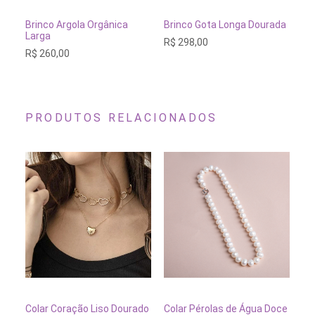
ESGOTADO
ESGOTADO
Brinco Argola Orgânica
Brinco Gota Longa Dourada
Br
Larga
Se
R$
298,00
R$
260,00
R$
PRODUTOS RELACIONADOS
ADICIONAR AO CARRINHO
ADICIONAR AO CARRINH
Colar Coração Liso Dourado
Colar Pérolas de Água Doce
Co