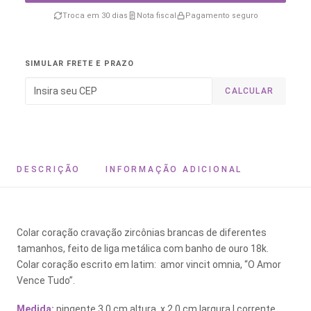
Troca em 30 dias
Nota fiscal
Pagamento seguro
SIMULAR FRETE E PRAZO
CALCULAR
DESCRIÇÃO
INFORMAÇÃO ADICIONAL
Colar coração cravação zircônias brancas de diferentes
tamanhos, feito de liga metálica com banho de ouro 18k.
Colar coração escrito em latim: amor vincit omnia, “O Amor
Vence Tudo”.
Medida:
pingente 3,0 cm altura x 2,0 cm largura | corrente