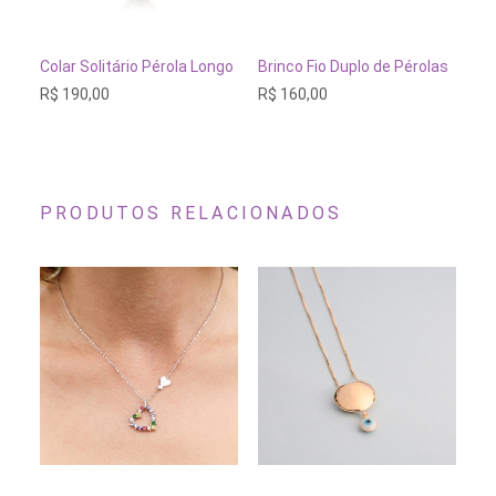
ADICIONAR AO CARRINHO
ESGOTADO
Colar Solitário Pérola Longo
Brinco Fio Duplo de Pérolas
Br
1
R$
190,00
R$
160,00
R$
PRODUTOS RELACIONADOS
Este
produto