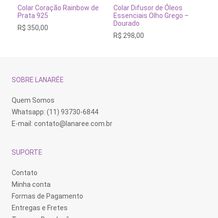
tem
ADICIONAR AO CARRINHO
VER OPÇÕES
Colar Coração Rainbow de
Colar Difusor de Óleos
Co
várias
Prata 925
Essenciais Olho Grego –
Do
variantes.
Dourado
R$
350,00
R$
As
R$
298,00
opções
podem
ser
escolhidas
na
página
SOBRE LANARÉE
do
produto
Quem Somos
Whatsapp: (11) 93730-6844
E-mail:
contato@lanaree.com.br
SUPORTE
Contato
Minha conta
Formas de Pagamento
Entregas e Fretes