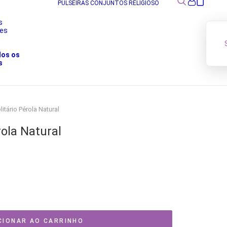
PULSEIRAS
CONJUNTOS
RELIGIOSO
s
res
s
dos os
s
litário Pérola Natural
rola Natural
CIONAR AO CARRINHO