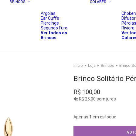
BRINCOS
COLARES
Argolas
Choker
Ear Cuffs
Difuso
Piercings
Pérola
Segundo Furo
Riviera
Ver todos os
Ver to
Brincos
Colare
Início
Loja
Brincos
Brinco So
Brinco Solitário Pé
R$
100,00
4x
R$
25,00
sem juros
Apenas 1 em estoque
ADI