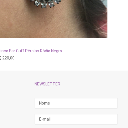
ADICIONAR AO CARRINHO
rinco Ear Cuff Pérolas Ródio Negro
Brinco 
$
220,00
R$
240,
NEWSLETTER