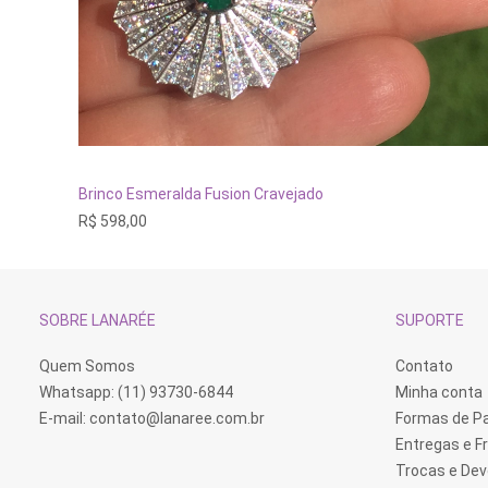
ADICIONAR AO CARRINHO
Brinco Esmeralda Fusion Cravejado
R$
598,00
SOBRE LANARÉE
SUPORTE
Quem Somos
Contato
Whatsapp: (11) 93730-6844
Minha conta
E-mail:
contato@lanaree.com.br
Formas de 
Entregas e F
Trocas e De