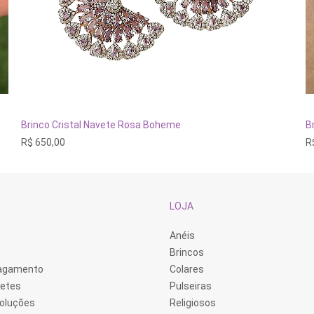
ADICIONAR AO CARRINHO
Brinco Cristal Navete Rosa Boheme
B
R$
650,00
R
LOJA
Anéis
Brincos
Pagamento
Colares
retes
Pulseiras
voluções
Religiosos