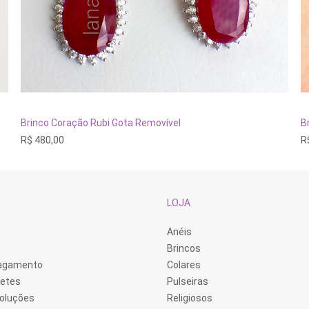
ADICIONAR AO CARRINHO
Brinco Coração Rubi Gota Removível
B
R$
480,00
R
LOJA
Anéis
Brincos
Pagamento
Colares
retes
Pulseiras
voluções
Religiosos