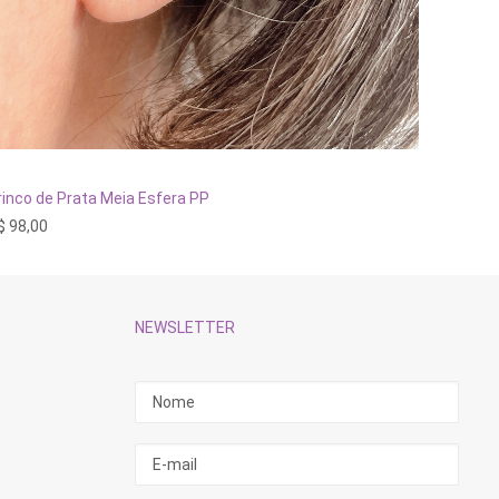
ADICIONAR AO CARRINHO
rinco de Prata Meia Esfera PP
Brinco Z
$
98,00
R$
398,
NEWSLETTER