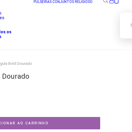
PULSEIRAS
CONJUNTOS
RELIGIOSO
s
res
s
dos os
s
rgula Bold Dourado
d Dourado
CIONAR AO CARRINHO