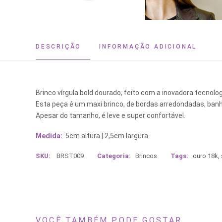
DESCRIÇÃO
INFORMAÇÃO ADICIONAL
Brinco vírgula bold dourado, feito com a inovadora tecno
Esta peça é um maxi brinco, de bordas arredondadas, banh
Apesar do tamanho, é leve e super confortável.
Medida:
5cm altura | 2,5cm largura.
SKU:
BRST009
Categoria:
Brincos
Tags:
ouro 18k
,
VOCÊ TAMBÉM PODE GOSTAR...