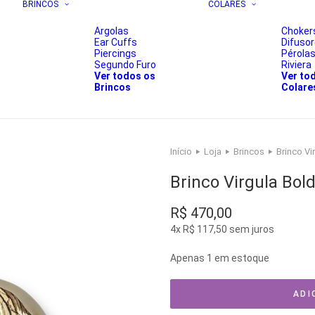
BRINCOS
COLARES
Argolas
Choker
Ear Cuffs
Difuso
Piercings
Pérola
Segundo Furo
Riviera
Ver todos os
Ver to
Brincos
Colare
Início
Loja
Brincos
Brinco Vi
Brinco Virgula Bol
R$
470,00
4x
R$
117,50
sem juros
Apenas 1 em estoque
ADI