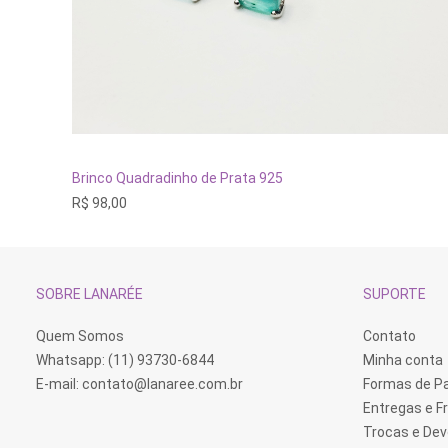
Este
produto
tem
VER OPÇÕES
Brinco Quadradinho de Prata 925
várias
R$
98,00
variantes.
As
opções
podem
ser
escolhidas
SOBRE LANARÉE
SUPORTE
na
página
do
Quem Somos
Contato
produto
Whatsapp: (11) 93730-6844
Minha conta
E-mail:
contato@lanaree.com.br
Formas de 
Entregas e F
Trocas e De