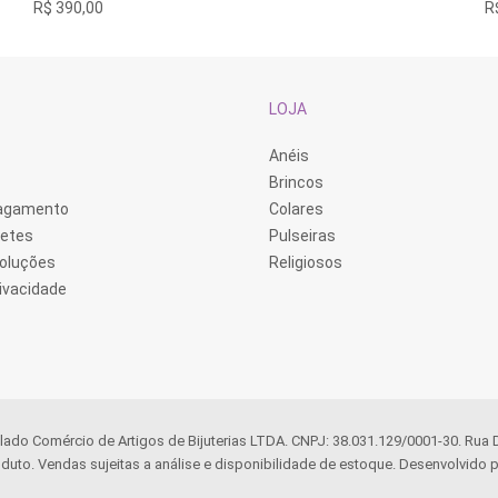
R$
390,00
R
LOJA
Anéis
Brincos
Pagamento
Colares
retes
Pulseiras
voluções
Religiosos
rivacidade
llado Comércio de Artigos de Bijuterias LTDA. CNPJ: 38.031.129/0001-30. Rua
duto. Vendas sujeitas a análise e disponibilidade de estoque. Desenvolvido p