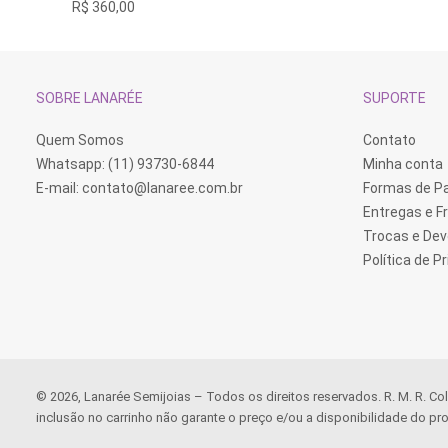
R$
360,00
SOBRE LANARÉE
SUPORTE
Quem Somos
Contato
Whatsapp: (11) 93730-6844
Minha conta
E-mail:
contato@lanaree.com.br
Formas de 
Entregas e F
Trocas e De
Política de P
© 2026, Lanarée Semijoias – Todos os direitos reservados. R. M. R. Co
inclusão no carrinho não garante o preço e/ou a disponibilidade do pro