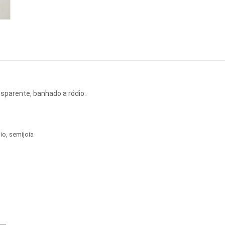
nsparente, banhado a ródio.
io
,
semijoia