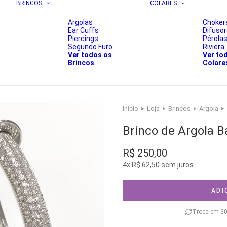
BRINCOS
COLARES
Argolas
Choker
Ear Cuffs
Difuso
Piercings
Pérola
Segundo Furo
Riviera
Ver todos os
Ver to
Brincos
Colare
Início
Loja
Brincos
Argola
Brinco de Argola B
R$
250,00
4x
R$
62,50
sem juros
ADI
Troca em 30