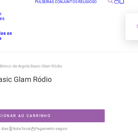
PULSEIRAS
CONJUNTOS
RELIGIOSO
s
res
s
dos os
s
Brinco de Argola Basic Glam Ródio
asic Glam Ródio
CIONAR AO CARRINHO
 dias
Nota fiscal
Pagamento seguro