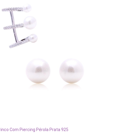
ADICIONAR AO CARRINHO
Brinco d
rinco Com Piercing Pérola Prata 925