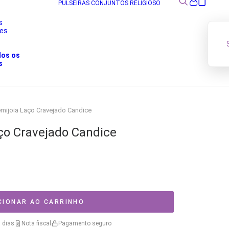
PULSEIRAS
CONJUNTOS
RELIGIOSO
s
res
s
dos os
s
mijoia Laço Cravejado Candice
ço Cravejado Candice
CIONAR AO CARRINHO
 dias
Nota fiscal
Pagamento seguro