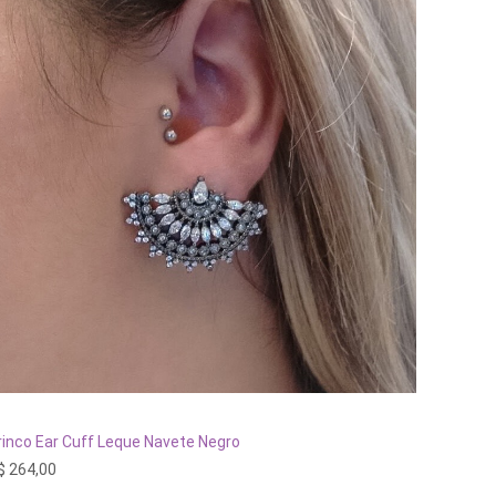
Este
produto
tem
ADICIONAR AO CARRINHO
rinco Ear Cuff Leque Navete Negro
Brinco T
várias
$
264,00
R$
260,
variante
As