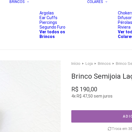
BRINCOS
COLARES
Argolas
Choker
Ear Cuffs
Difuso
Piercings
Pérola
Segundo Furo
Riviera
Ver todos os
Ver to
Brincos
Colare
Início
Loja
Brincos
Brinco Se
Brinco Semijoia La
R$
190,00
4x
R$
47,50
sem juros
ADI
Troca em 30