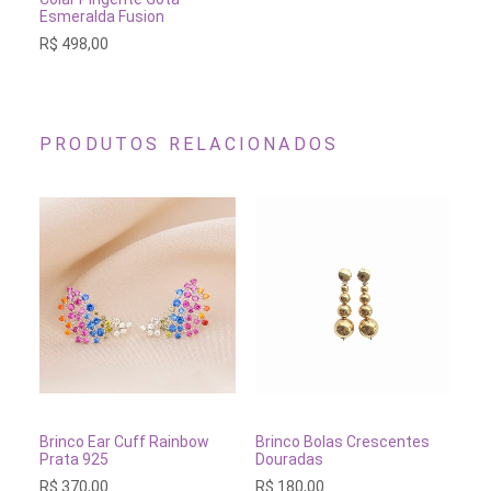
Esmeralda Fusion
R$
498,00
PRODUTOS RELACIONADOS
ADICIONAR AO CARRINHO
ADICIONAR AO CARRINH
Brinco Ear Cuff Rainbow
Brinco Bolas Crescentes
Br
Prata 925
Douradas
Pe
R$
370,00
R$
180,00
R$