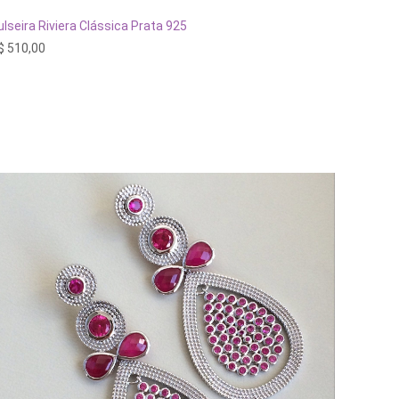
ESGOTADO
ulseira Riviera Clássica Prata 925
$
510,00