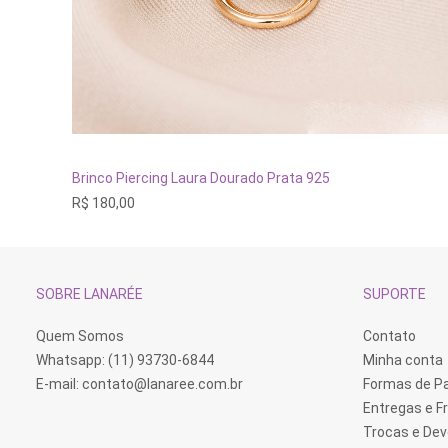
ADICIONAR AO CARRINHO
Brinco Piercing Laura Dourado Prata 925
R$
180,00
SOBRE LANARÉE
SUPORTE
Quem Somos
Contato
Whatsapp: (11) 93730-6844
Minha conta
E-mail:
contato@lanaree.com.br
Formas de 
Entregas e F
Trocas e De