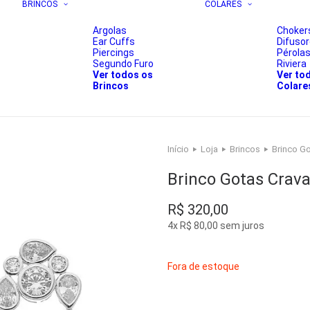
BRINCOS
COLARES
Argolas
Choker
Ear Cuffs
Difuso
Piercings
Pérola
Segundo Furo
Riviera
Ver todos os
Ver to
Brincos
Colare
Início
Loja
Brincos
Brinco Go
Brinco Gotas Crava
R$
320,00
4x
R$
80,00
sem juros
Fora de estoque