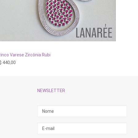
ADICIONAR AO CARRINHO
rinco Varese Zircônia Rubi
Brinco 
$
440,00
R$
480,
NEWSLETTER