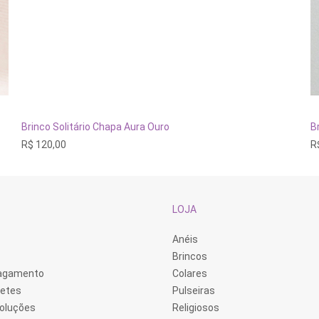
ADICIONAR AO CARRINHO
Brinco Solitário Chapa Aura Ouro
B
R$
120,00
R
LOJA
Anéis
Brincos
Pagamento
Colares
retes
Pulseiras
voluções
Religiosos