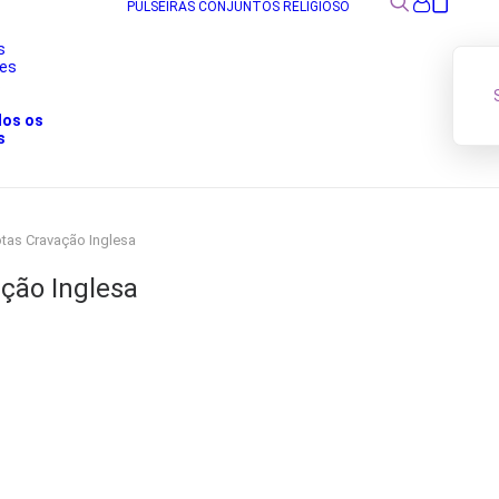
PULSEIRAS
CONJUNTOS
RELIGIOSO
s
res
s
dos os
s
tas Cravação Inglesa
ção Inglesa