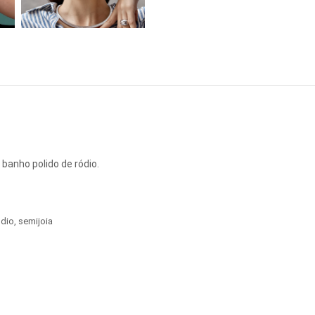
 banho polido de ródio.
ódio
,
semijoia