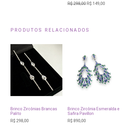
O
O
R$
298,00
R$
149,00
As
preço
preço
opções
original
atual
podem
era:
é:
ser
R$ 298,00.
R$ 149,00.
escolhidas
na
PRODUTOS RELACIONADOS
página
do
produto
ADICIONAR AO CARRINHO
ADICIONAR AO CARRINH
Brinco Zircônias Brancas
Brinco Zircônia Esmeralda e
Br
Palito
Safira Pavillon
Pr
R$
298,00
R$
890,00
R$