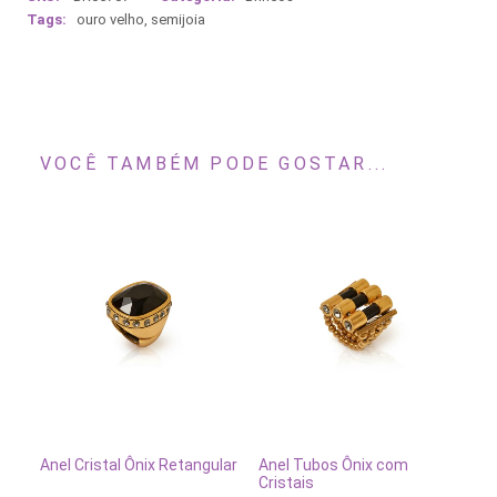
Tags:
ouro velho
,
semijoia
VOCÊ TAMBÉM PODE GOSTAR...
Este
produto
tem
ESGOTADO
VER OPÇÕES
Anel Cristal Ônix Retangular
Anel Tubos Ônix com
Co
várias
Cristais
R$
variantes.