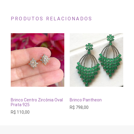
PRODUTOS RELACIONADOS
ADICIONAR AO CARRINHO
ADICIONAR AO CARRINH
Brinco Centro Zircônia Oval
Brinco Pantheon
Br
Prata 925
Br
R$
798,00
R$
110,00
R$