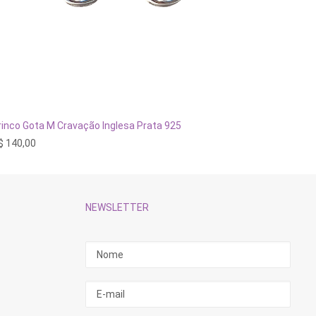
ADICIONAR AO CARRINHO
rinco Gota M Cravação Inglesa Prata 925
Brinco E
$
140,00
R$
320,
NEWSLETTER