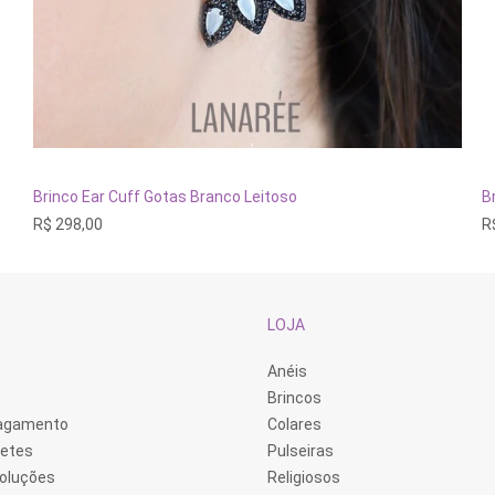
ADICIONAR AO CARRINHO
Brinco Ear Cuff Gotas Branco Leitoso
B
R$
298,00
R
LOJA
Anéis
Brincos
Pagamento
Colares
retes
Pulseiras
voluções
Religiosos