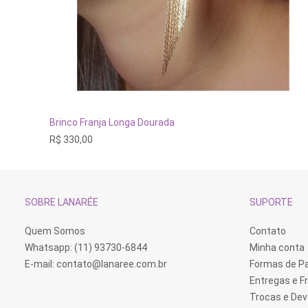
ADICIONAR AO CARRINHO
Brinco Franja Longa Dourada
R$
330,00
SOBRE LANARÉE
SUPORTE
Quem Somos
Contato
Whatsapp: (11) 93730-6844
Minha conta
E-mail:
contato@lanaree.com.br
Formas de 
Entregas e F
Trocas e De