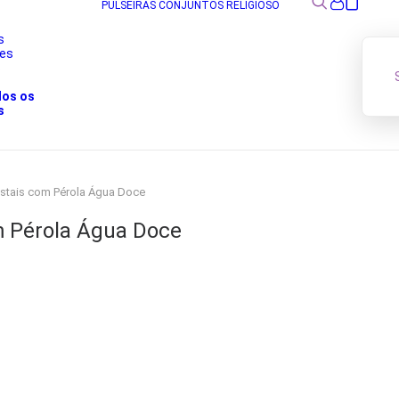
PULSEIRAS
CONJUNTOS
RELIGIOSO
s
res
s
dos os
s
istais com Pérola Água Doce
m Pérola Água Doce