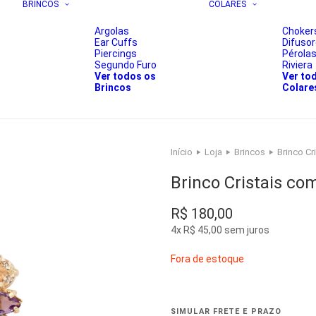
BRINCOS
COLARES
Argolas
Choker
Ear Cuffs
Difuso
Piercings
Pérola
Segundo Furo
Riviera
Ver todos os
Ver to
Brincos
Colare
Início
Loja
Brincos
Brinco Cr
Brinco Cristais co
R$
180,00
4x
R$
45,00
sem juros
Fora de estoque
SIMULAR FRETE E PRAZO