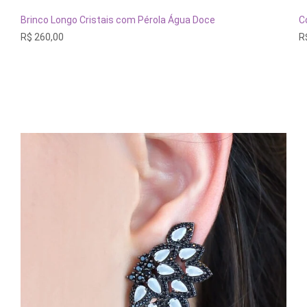
ADICIONAR AO CARRINHO
Brinco Longo Cristais com Pérola Água Doce
C
R$
260,00
R