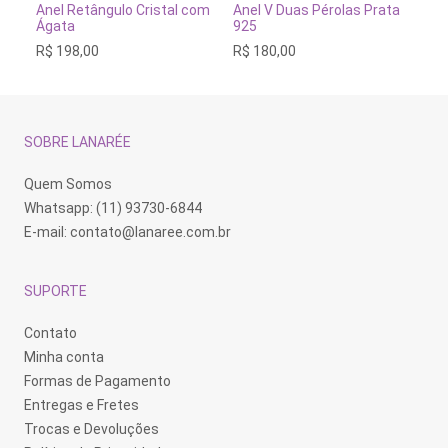
tem
tem
te
VER OPÇÕES
VER OPÇÕES
Anel Retângulo Cristal com
Anel V Duas Pérolas Prata
An
várias
várias
vá
Ágata
925
Ar
variantes.
variantes.
va
R$
198,00
R$
180,00
R$
As
As
As
opções
opções
op
podem
podem
po
ser
ser
se
escolhidas
escolhidas
es
na
na
na
SOBRE LANARÉE
página
página
pá
do
do
do
produto
produto
pr
Quem Somos
Whatsapp: (11) 93730-6844
E-mail:
contato@lanaree.com.br
SUPORTE
Contato
Minha conta
Formas de Pagamento
Entregas e Fretes
Trocas e Devoluções