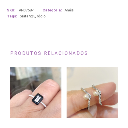
SKU:
AN3758-1
Categoria:
Anéis
Tags:
prata 925
,
ródio
PRODUTOS RELACIONADOS
Este
Este
Es
produto
produto
pr