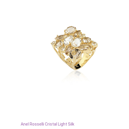
Este
produto
tem
VER OPÇÕES
Anel Rosselli Cristal Light Silk
várias