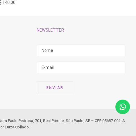
$
140,00
R$
190,
riantes.
variante
s
As
pções
opções
odem
podem
er
ser
scolhidas
escolhi
NEWSLETTER
a
na
ágina
página
o
do
roduto
produto
 Dom Paulo Pedrosa, 701, Real Parque, São Paulo, SP – CEP 05687-001. A
or Luiza Collado.