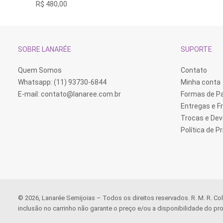
R$
480,00
variantes.
As
opções
podem
ser
escolhidas
SOBRE LANARÉE
SUPORTE
na
página
do
Quem Somos
Contato
produto
Whatsapp: (11) 93730-6844
Minha conta
E-mail:
contato@lanaree.com.br
Formas de 
Entregas e F
Trocas e De
Política de P
© 2026, Lanarée Semijoias – Todos os direitos reservados. R. M. R. Co
inclusão no carrinho não garante o preço e/ou a disponibilidade do pro