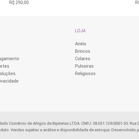
R$
290,00
R
variantes.
va
As
A
opções
o
podem
p
ser
s
escolhidas
e
LOJA
na
n
página
p
do
d
Anéis
produto
p
Brincos
Pagamento
Colares
retes
Pulseiras
voluções
Religiosos
rivacidade
llado Comércio de Artigos de Bijuterias LTDA. CNPJ: 38.031.129/0001-30. Rua
duto. Vendas sujeitas a análise e disponibilidade de estoque. Desenvolvido p