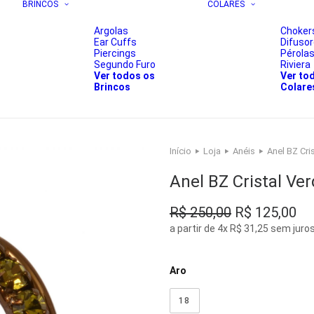
BRINCOS
COLARES
Argolas
Choker
Ear Cuffs
Difuso
Piercings
Pérola
Segundo Furo
Riviera
Ver todos os
Ver to
Brincos
Colare
Início
Loja
Anéis
Anel BZ Cri
Anel BZ Cristal Ve
O
O
R$
250,00
R$
125,00
preço
pr
a partir de 4x R$ 31,25 sem juro
original
atu
era:
é:
Aro
R$ 250,00.
R$
18