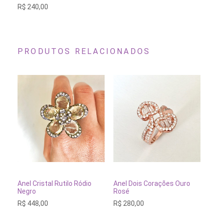
variantes.
R$
240,00
As
opções
podem
ser
escolhidas
na
PRODUTOS RELACIONADOS
página
do
produto
Este
Este
Es
produto
produto
pr
tem
tem
te
VER OPÇÕES
VER OPÇÕES
Anel Cristal Rutilo Ródio
Anel Dois Corações Ouro
An
várias
várias
vá
Negro
Rosé
R$
variantes.
variantes.
va
R$
448,00
R$
280,00
As
As
As
opções
opções
op