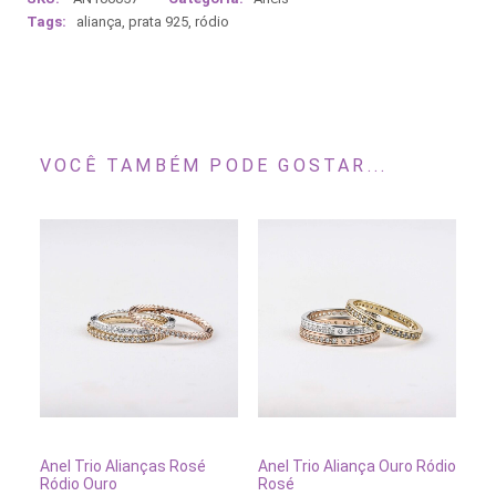
Tags:
aliança
,
prata 925
,
ródio
VOCÊ TAMBÉM PODE GOSTAR...
Este
produto
tem
VER OPÇÕES
ESGOTADO
Anel Trio Alianças Rosé
Anel Trio Aliança Ouro Ródio
várias
Ródio Ouro
Rosé