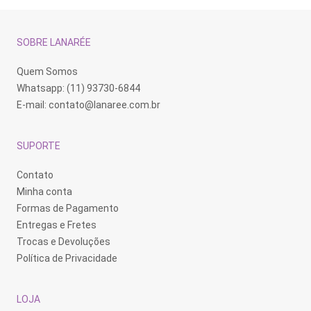
podem
podem
po
ser
ser
se
escolhidas
escolhidas
es
na
na
na
SOBRE LANARÉE
página
página
pá
do
do
do
produto
produto
pr
Quem Somos
Whatsapp: (11) 93730-6844
E-mail:
contato@lanaree.com.br
SUPORTE
Contato
Minha conta
Formas de Pagamento
Entregas e Fretes
Trocas e Devoluções
Política de Privacidade
LOJA