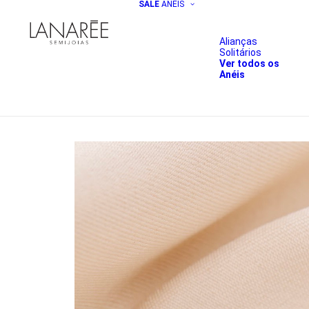
SALE
ANÉIS
Alianças
Solitários
Ver todos os
Anéis