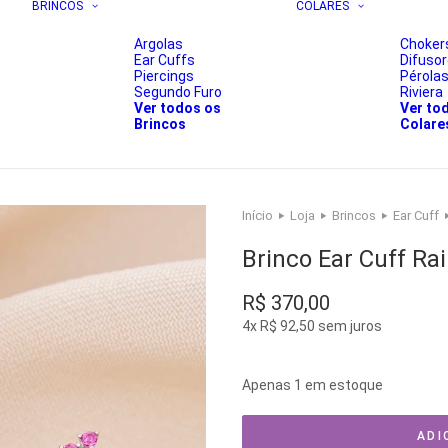
BRINCOS
COLARES
Argolas
Choker
Ear Cuffs
Difuso
Piercings
Pérola
Segundo Furo
Riviera
Ver todos os
Ver to
Brincos
Colare
Início
Loja
Brincos
Ear Cuff
Brinco Ear Cuff Ra
R$
370,00
4x
R$
92,50
sem juros
Apenas 1 em estoque
ADI