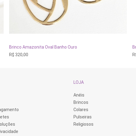
ADICIONAR AO CARRINHO
Brinco Amazonita Oval Banho Ouro
B
R$
320,00
R
LOJA
Anéis
Brincos
Pagamento
Colares
retes
Pulseiras
voluções
Religiosos
rivacidade