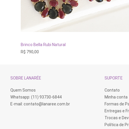
ADICIONAR AO CARRINHO
Brinco Bella Rubi Natural
R$
790,00
SOBRE LANARÉE
SUPORTE
Quem Somos
Contato
Whatsapp: (11) 93730-6844
Minha conta
E-mail:
contato@lanaree.com.br
Formas de 
Entregas e F
Trocas e De
Política de P