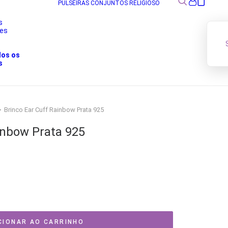
PULSEIRAS
CONJUNTOS
RELIGIOSO
s
res
s
dos os
s
Brinco Ear Cuff Rainbow Prata 925
inbow Prata 925
CIONAR AO CARRINHO