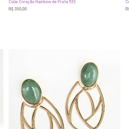
t
ADICIONAR AO CARRINHO
Colar Coração Rainbow de Prata 925
C
vá
R$
350,00
R
va
A
o
p
s
e
n
p
d
p