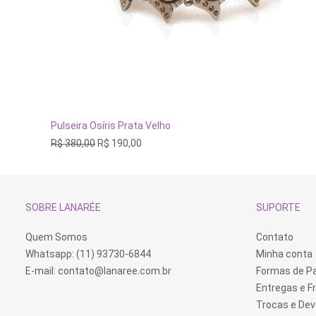
ADICIONAR AO CARRINHO
Pulseira Osíris Prata Velho
O
O
R$
380,00
R$
190,00
preço
preço
original
atual
era:
é:
R$ 380,00.
R$ 190,00.
SOBRE LANARÉE
SUPORTE
Quem Somos
Contato
Whatsapp: (11) 93730-6844
Minha conta
E-mail:
contato@lanaree.com.br
Formas de 
Entregas e F
Trocas e De