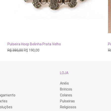
E
p
t
ADICIONAR AO CARRINHO
Pulseira Hoop Bolinha Prata Velho
P
vá
O
O
R$
380,00
R$
190,00
R
va
preço
preço
A
original
atual
o
era:
é:
p
R$ 380,00.
R$ 190,00.
s
e
LOJA
n
p
d
Anéis
p
Brincos
Pagamento
Colares
retes
Pulseiras
voluções
Religiosos