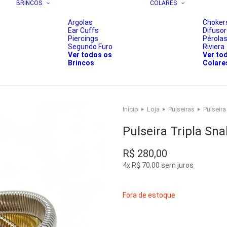
BRINCOS
COLARES
Argolas
Choker
Ear Cuffs
Difuso
Piercings
Pérola
Segundo Furo
Riviera
Ver todos os
Ver to
Brincos
Colare
Início
Loja
Pulseiras
Pulseir
Pulseira Tripla Sn
R$
280,00
4x
R$
70,00
sem juros
Fora de estoque