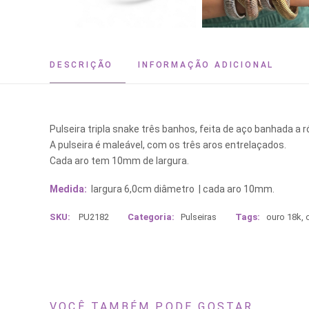
DESCRIÇÃO
INFORMAÇÃO ADICIONAL
Pulseira tripla snake três banhos, feita de aço banhada a ró
A pulseira é maleável, com os três aros entrelaçados.
Cada aro tem 10mm de largura.
Medida:
largura 6,0cm diâmetro | cada aro 10mm.
SKU:
PU2182
Categoria:
Pulseiras
Tags:
ouro 18k
,
VOCÊ TAMBÉM PODE GOSTAR...