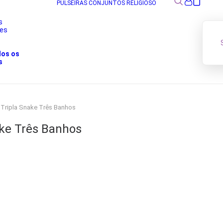
PULSEIRAS
CONJUNTOS
RELIGIOSO
s
res
s
dos os
s
a Tripla Snake Três Banhos
ake Três Banhos