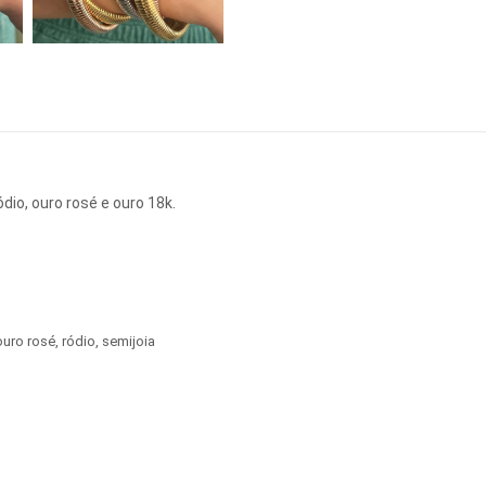
dio, ouro rosé e ouro 18k.
ouro rosé
,
ródio
,
semijoia