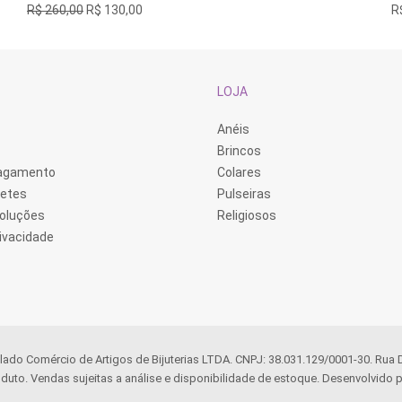
O
O
R$
260,00
R$
130,00
R
preço
preço
original
atual
era:
é:
R$ 260,00.
R$ 130,00.
LOJA
Anéis
Brincos
Pagamento
Colares
retes
Pulseiras
voluções
Religiosos
rivacidade
llado Comércio de Artigos de Bijuterias LTDA. CNPJ: 38.031.129/0001-30. Rua
duto. Vendas sujeitas a análise e disponibilidade de estoque. Desenvolvido p