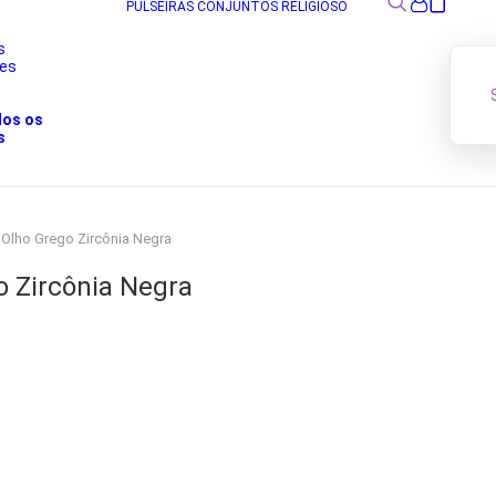
PULSEIRAS
CONJUNTOS
RELIGIOSO
s
res
s
dos os
s
a Olho Grego Zircônia Negra
o Zircônia Negra