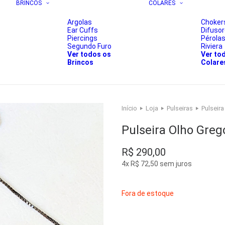
BRINCOS
COLARES
Argolas
Choker
Ear Cuffs
Difuso
Piercings
Pérola
Segundo Furo
Riviera
Ver todos os
Ver to
Brincos
Colare
Início
Loja
Pulseiras
Pulseir
Pulseira Olho Greg
R$
290,00
4x
R$
72,50
sem juros
Fora de estoque