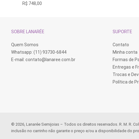
R$
748,00
SOBRE LANARÉE
SUPORTE
Quem Somos
Contato
Whatsapp: (11) 93730-6844
Minha conta
E-mail:
contato@lanaree.com.br
Formas de 
Entregas e F
Trocas e De
Política de P
© 2026, Lanarée Semijoias – Todos os direitos reservados. R. M. R. Co
inclusão no carrinho não garante o preço e/ou a disponibilidade do pro