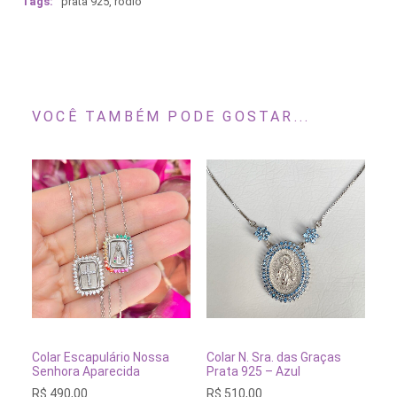
Tags:
prata 925
,
ródio
VOCÊ TAMBÉM PODE GOSTAR...
ADICIONAR AO CARRINHO
ESGOTADO
Colar Escapulário Nossa
Colar N. Sra. das Graças
Senhora Aparecida
Prata 925 – Azul
R$
490,00
R$
510,00