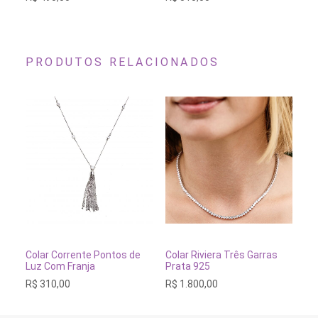
PRODUTOS RELACIONADOS
ADICIONAR AO CARRINHO
ADICIONAR AO CARRINH
Colar Corrente Pontos de
Colar Riviera Três Garras
Co
Luz Com Franja
Prata 925
Go
R$
310,00
R$
1.800,00
R$