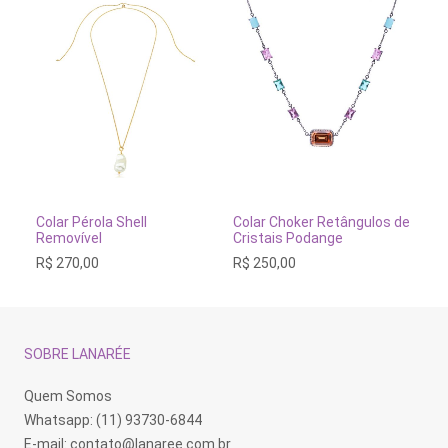
OFERTA!
ICIONAR AO CARRINHO
ADICIONA
ADICIONAR AO CARRINHO
érola Shell
Colar Cristal Q
Colar Choker Retângulos de
vel
Gota
Cristais Podange
O
,00
R$
370,00
R$
18
R$
250,00
preç
origi
era:
R$ 37
SOBRE LANARÉE
Quem Somos
Whatsapp: (11) 93730-6844
E-mail:
contato@lanaree.com.br