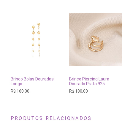
ICIONAR AO CARRINHO
ADICIONAR AO CARRINHO
ESGO
 Bolas Douradas
Brinco Piercing Laura
Colar Curto Li
Dourado Prata 925
R$
160,00
,00
R$
180,00
PRODUTOS RELACIONADOS