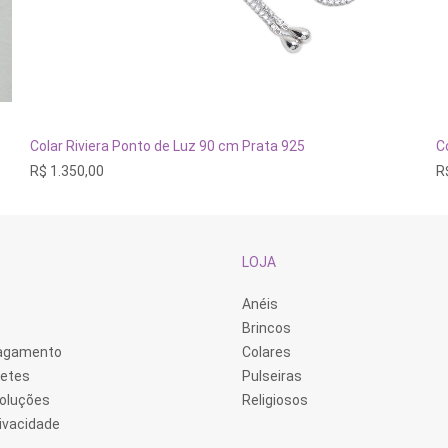
ADICIONAR AO CARRINHO
Colar Riviera Ponto de Luz 90 cm Prata 925
C
R$
1.350,00
R
LOJA
Anéis
Brincos
Pagamento
Colares
retes
Pulseiras
voluções
Religiosos
rivacidade