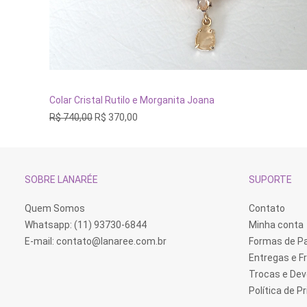
ADICIONAR AO CARRINHO
Colar Cristal Rutilo e Morganita Joana
O
O
R$
740,00
R$
370,00
preço
preço
original
atual
era:
é:
R$ 740,00.
R$ 370,00.
SOBRE LANARÉE
SUPORTE
Quem Somos
Contato
Whatsapp: (11) 93730-6844
Minha conta
E-mail:
contato@lanaree.com.br
Formas de 
Entregas e F
Trocas e De
Política de P