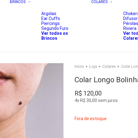
BRINCOS
COLARES
Argolas
Choker
Ear Cuffs
Difuso
Piercings
Pérola
Segundo Furo
Riviera
Ver todos os
Ver to
Brincos
Colare
Início
Loja
Colares
Colar Lo
Colar Longo Bolin
R$
120,00
4x
R$
30,00
sem juros
Fora de estoque