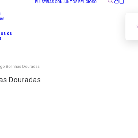
PULSEIRAS
CONJUNTOS
RELIGIOSO
s
res
s
dos os
s
ngo Bolinhas Douradas
has Douradas