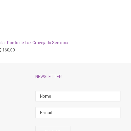
ADICIONAR AO CARRINHO
olar Ponto de Luz Cravejado Semijoia
Colar E
$
160,00
R$
490,
NEWSLETTER