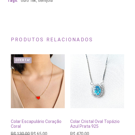
Tags:
ouro 18k
,
semijoia
PRODUTOS RELACIONADOS
OFERTA!
ADICIONAR AO CARRINHO
ADICIONAR AO CARRINH
Colar Escapulário Coração
Colar Cristal Oval Topázio
Co
Coral
Azul Prata 925
Ou
O
O
R$
130,00
R$
65,00
R$
470,00
R$