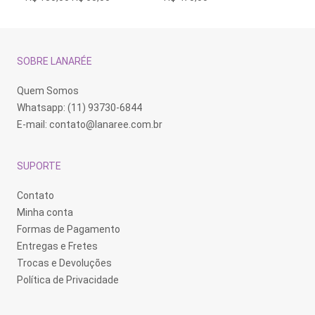
preço
preço
original
atual
era:
é:
R$ 130,00.
R$ 65,00.
SOBRE LANARÉE
Quem Somos
Whatsapp: (11) 93730-6844
E-mail:
contato@lanaree.com.br
SUPORTE
Contato
Minha conta
Formas de Pagamento
Entregas e Fretes
Trocas e Devoluções
Política de Privacidade