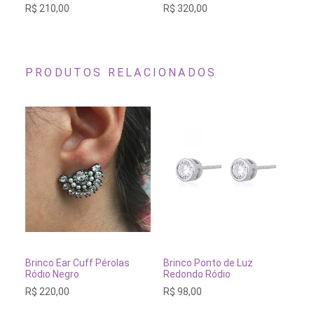
R$
210,00
R$
320,00
As
opções
podem
ser
escolhidas
na
PRODUTOS RELACIONADOS
página
do
produto
ADICIONAR AO CARRINHO
ADICIONAR AO CARRINH
Brinco Ear Cuff Pérolas
Brinco Ponto de Luz
Br
Ródio Negro
Redondo Ródio
Br
R$
220,00
R$
98,00
R$