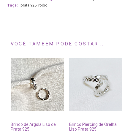
Tags:
prata 925
,
ródio
VOCÊ TAMBÉM PODE GOSTAR...
Este
produto
tem
VER OPÇÕES
ESGOTADO
Brinco de Argola Liso de
Brinco Piercing de Orelha
várias
Prata 925
Liso Prata 925
variantes.