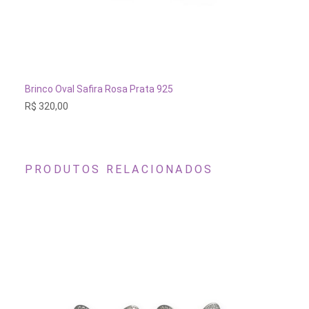
ESG
CIONAR AO CARRINHO
Brinco Esmeralda Fusion Ov
Rosa Prata 925
R$
390,00
PRODUTOS RELACIONADOS