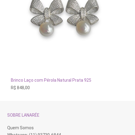
CIONAR AO CARRINHO
ADICIONAR
rola Natural Prata 925
Brinco Bondinho Quartzo B
R$
658,00
SOBRE LANARÉE
Quem Somos