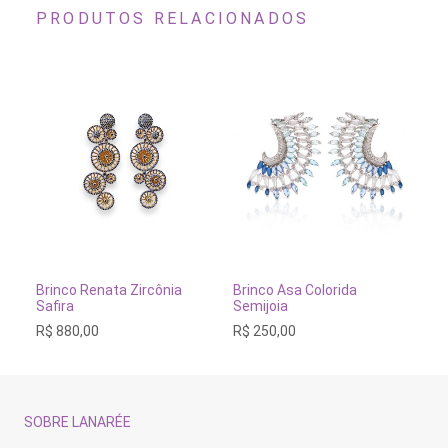
PRODUTOS RELACIONADOS
ADICIONAR AO CARRINHO
ADICIONAR AO CARRINH
Brinco Renata Zircônia
Br
Brinco Asa Colorida
Safira
Semijoia
R$
R$
880,00
R$
250,00
SOBRE LANARÉE