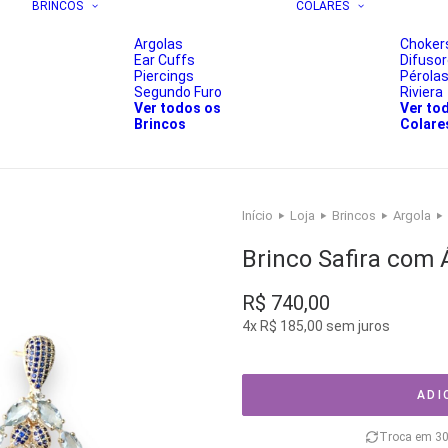
BRINCOS
COLARES
Argolas
Choker
Ear Cuffs
Difuso
Piercings
Pérola
Segundo Furo
Riviera
Ver todos os
Ver to
Brincos
Colare
Início
Loja
Brincos
Argola
Brinco Safira com
R$
740,00
4x
R$
185,00
sem juros
ADI
Troca em 30