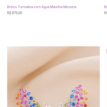
ADICIONAR AO CARRINHO
Brinco Turmalina com Água Marinha Messina
B
R$
870,00
R