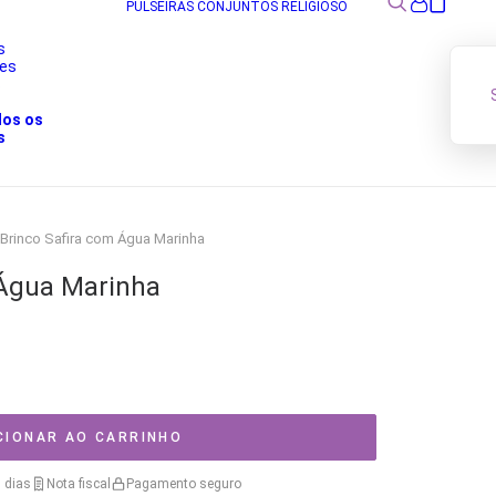
PULSEIRAS
CONJUNTOS
RELIGIOSO
s
res
s
dos os
s
Brinco Safira com Água Marinha
 Água Marinha
CIONAR AO CARRINHO
 dias
Nota fiscal
Pagamento seguro