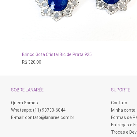
ADICIONAR AO CARRINHO
Brinco Gota Cristal Bic de Prata 925
R$
320,00
SOBRE LANARÉE
SUPORTE
Quem Somos
Contato
Whatsapp: (11) 93730-6844
Minha conta
E-mail:
contato@lanaree.com.br
Formas de 
Entregas e F
Trocas e De