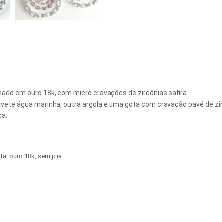
nhado em ouro 18k, com micro cravações de zircônias safira.
avete água marinha, outra argola e uma gota com cravação pavé de zirc
ca.
sta
,
ouro 18k
,
semijoia