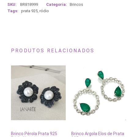
SKU:
BR818999
Categoria:
Brincos
Tags:
prata 925
,
ródio
PRODUTOS RELACIONADOS
ADICIONAR AO CARRINHO
ADICIONAR AO CARRINH
Brinco Pérola Prata 925
Brinco Argola Elos de Prata
Br