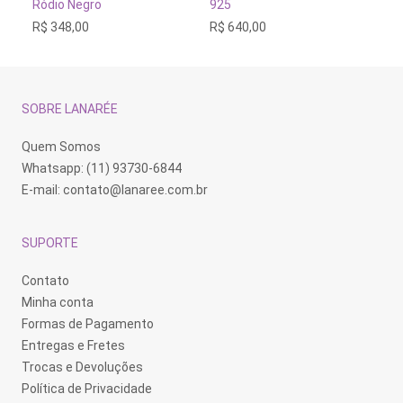
Ródio Negro
925
Zi
R$
348,00
R$
640,00
R$
SOBRE LANARÉE
Quem Somos
Whatsapp: (11) 93730-6844
E-mail:
contato@lanaree.com.br
SUPORTE
Contato
Minha conta
Formas de Pagamento
Entregas e Fretes
Trocas e Devoluções
Política de Privacidade