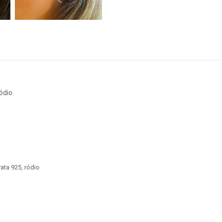
ódio.
rata 925
,
ródio