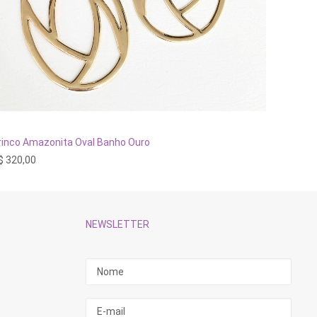
ADICIONAR AO CARRINHO
rinco Amazonita Oval Banho Ouro
Brinco V
$
320,00
R$
440,
NEWSLETTER