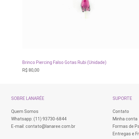
ADICIONAR AO CARRINHO
Brinco Piercing Falso Gotas Rubi (Unidade)
R$
80,00
SOBRE LANARÉE
SUPORTE
Quem Somos
Contato
Whatsapp: (11) 93730-6844
Minha conta
E-mail:
contato@lanaree.com.br
Formas de 
Entregas e F