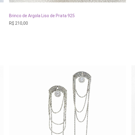
Este
produto
tem
VER OPÇÕES
Brinco de Argola Liso de Prata 925
várias
R$
210,00
variantes.
As
opções
podem
ser
escolhidas
na
página
do
produto