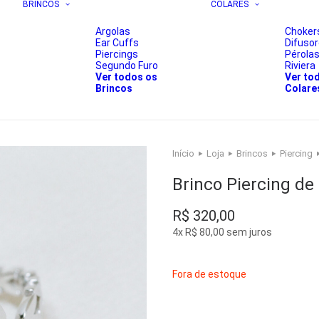
BRINCOS
COLARES
Argolas
Choker
Ear Cuffs
Difuso
Piercings
Pérola
Segundo Furo
Riviera
Ver todos os
Ver to
Brincos
Colare
Início
Loja
Brincos
Piercing
Brinco Piercing de
R$
320,00
4x
R$
80,00
sem juros
Fora de estoque