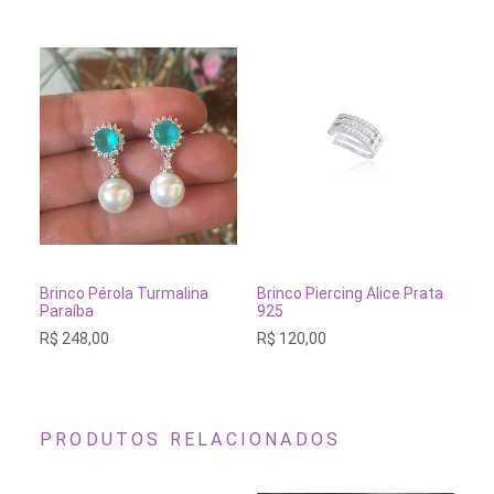
ADICIONAR AO CARRINHO
ADICIONAR AO CARRINH
Brinco Pérola Turmalina
An
Brinco Piercing Alice Prata
Paraíba
Br
925
R$
248,00
R$
120,00
PRODUTOS RELACIONADOS