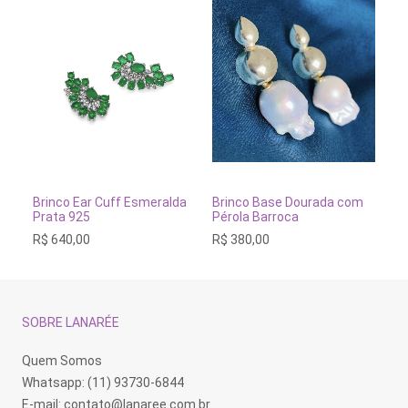
ADICIONAR AO CARRINHO
ADICIONAR AO CARRINH
Brinco Ear Cuff Esmeralda
Brinco Base Dourada com
Br
Prata 925
Pérola Barroca
R$
R$
640,00
R$
380,00
SOBRE LANARÉE
Quem Somos
Whatsapp: (11) 93730-6844
E-mail:
contato@lanaree.com.br