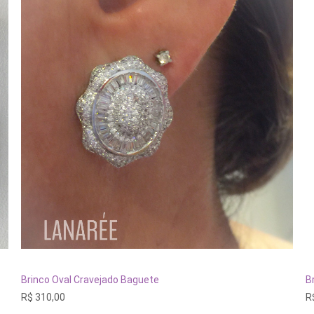
ADICIONAR AO CARRINHO
Brinco Oval Cravejado Baguete
B
R$
310,00
R