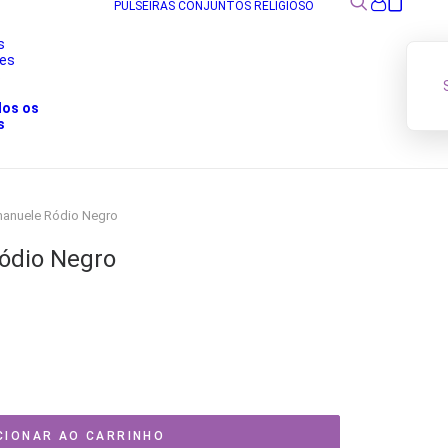
PULSEIRAS
CONJUNTOS
RELIGIOSO
s
res
s
dos os
s
manuele Ródio Negro
ódio Negro
CIONAR AO CARRINHO