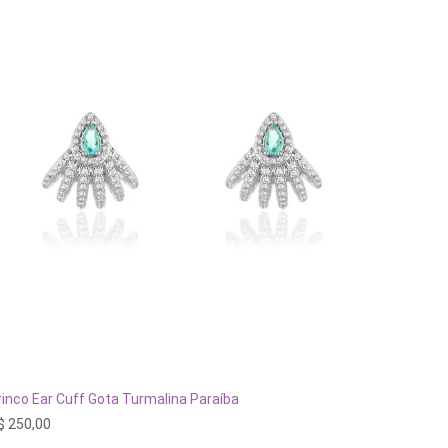
ADICIONAR AO CARRINHO
rinco Ear Cuff Gota Turmalina Paraíba
Brinco 
$
250,00
R$
740,