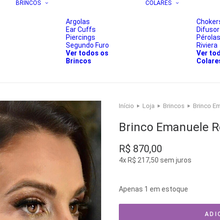
BRINCOS
COLARES
Argolas
Choker
Ear Cuffs
Difuso
Piercings
Pérola
Segundo Furo
Riviera
Ver todos os
Ver to
Brincos
Colare
Início
Loja
Brincos
Brinco E
Brinco Emanuele R
R$
870,00
4x
R$
217,50
sem juros
Apenas 1 em estoque
ADI