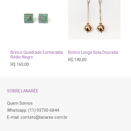
ADICIONAR AO CARRINHO
ADICIONAR AO CARRINH
Brinco Quadrado Esmeralda
Brinco Longo Bola Dourada
Br
Ródio Negro
Ra
R$
140,00
R$
160,00
R$
SOBRE LANARÉE
Quem Somos
Whatsapp: (11) 93730-6844
E-mail:
contato@lanaree.com.br