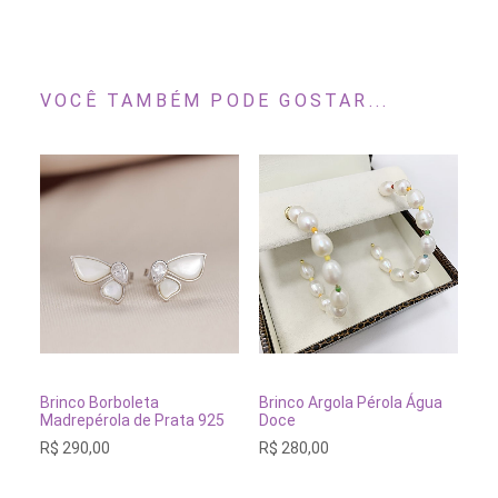
VOCÊ TAMBÉM PODE GOSTAR...
ADICIONAR AO CARRINHO
ADICIONAR AO CARRINH
Brinco Borboleta
Brinco Argola Pérola Água
Br
Madrepérola de Prata 925
Doce
Do
R$
290,00
R$
280,00
R$