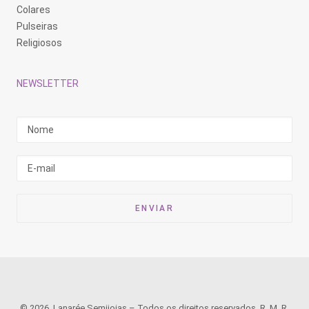
Colares
Pulseiras
Religiosos
NEWSLETTER
© 2026, Lanarée Semijoias – Todos os direitos reservados. R. M. R.