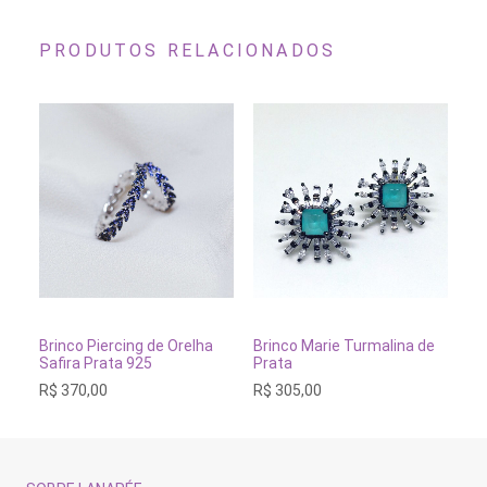
PRODUTOS RELACIONADOS
ADICIONAR AO CARRINHO
ADICIONAR AO CARRINH
Brinco Piercing de Orelha
Brinco Marie Turmalina de
Br
Safira Prata 925
Prata
Co
R$
370,00
R$
305,00
R$