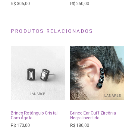
R$
305,00
R$
R$
250,00
PRODUTOS RELACIONADOS
ADICIONAR AO CARRINHO
ADICIONAR AO CARRINH
Brinco Retângulo Cristal
Brinco Ear Cuff Zircônia
Br
Com Ágata
Negra Invertida
Lu
R$
170,00
R$
180,00
R$