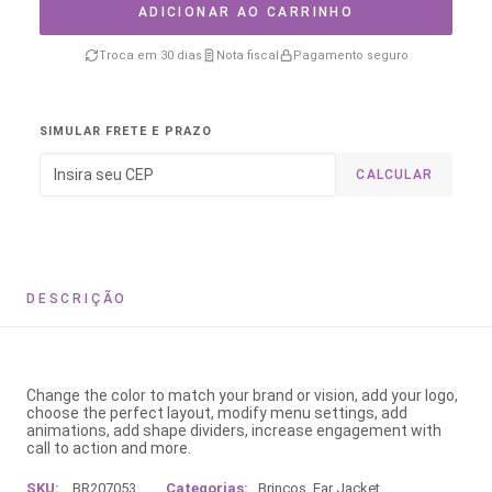
ADICIONAR AO CARRINHO
Troca em 30 dias
Nota fiscal
Pagamento seguro
SIMULAR FRETE E PRAZO
CALCULAR
DESCRIÇÃO
Change the color to match your brand or vision, add your logo,
choose the perfect layout, modify menu settings, add
animations, add shape dividers, increase engagement with
call to action and more.
SKU:
BR207053
Categorias:
Brincos
,
Ear Jacket