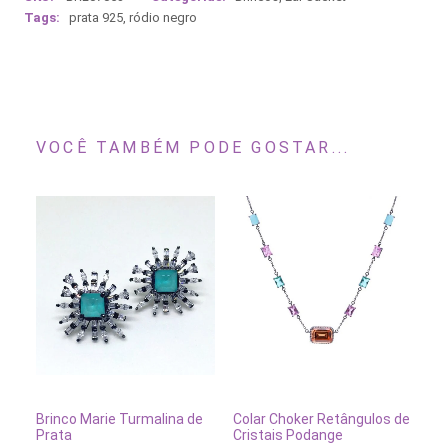
Tags:
prata 925
,
ródio negro
VOCÊ TAMBÉM PODE GOSTAR...
ADICIONAR AO CARRINHO
ADICIONAR AO CARRINH
Brinco Marie Turmalina de
Co
Colar Choker Retângulos de
Prata
Po
Cristais Podange