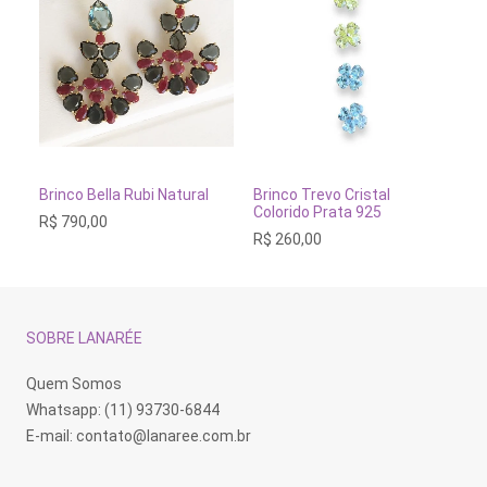
Este
produto
tem
ADICIONAR AO CARRINHO
VER OPÇÕES
Brinco Bella Rubi Natural
Brinco Trevo Cristal
Br
várias
Colorido Prata 925
R$
790,00
R$
variantes.
R$
260,00
As
opções
podem
ser
escolhidas
na
SOBRE LANARÉE
página
do
produto
Quem Somos
Whatsapp: (11) 93730-6844
E-mail:
contato@lanaree.com.br