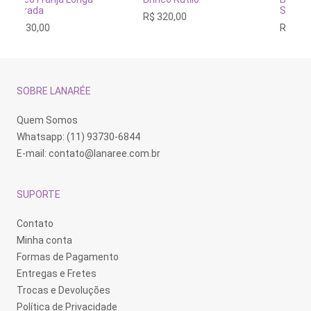
Safira
F
R$
320,00
R$
440,00
R
SOBRE LANARÉE
Quem Somos
Whatsapp: (11) 93730-6844
E-mail:
contato@lanaree.com.br
SUPORTE
Contato
Minha conta
Formas de Pagamento
Entregas e Fretes
Trocas e Devoluções
Política de Privacidade