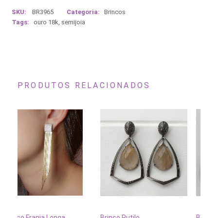
SKU:
BR3965
Categoria:
Brincos
Tags:
ouro 18k
,
semijoia
PRODUTOS RELACIONADOS
ARRINHO
ADICIONAR AO CARRINHO
ADICIONAR AO CARRINH
Brinco Rutilo
Brinco Varese Zircônia
B