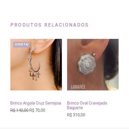
PRODUTOS RELACIONADOS
OFERTA!
ADICIONAR AO CARRINHO
ADICIONAR AO CARRINH
Brinco Argola Cruz Semijoia
Brinco Oval Cravejado
Br
Baguete
In
O
O
R$
140,00
R$
70,00
preço
preço
R$
310,00
R$
original
atual
era:
é:
R$ 140,00.
R$ 70,00.