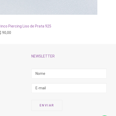
ADICIONAR AO CARRINHO
rinco Piercing Liso de Prata 925
Brinco A
$
90,00
R$
328,
NEWSLETTER