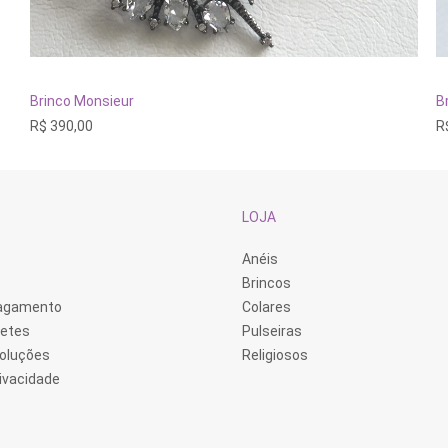
ADICIONAR AO CARRINHO
Brinco Monsieur
B
R$
390,00
R
LOJA
Anéis
Brincos
Pagamento
Colares
retes
Pulseiras
voluções
Religiosos
rivacidade