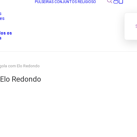
PULSEIRAS
CONJUNTOS
RELIGIOSO
s
res
s
dos os
s
rgola com Elo Redondo
 Elo Redondo