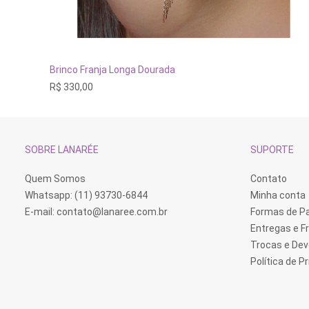
ADICIONAR AO CARRINHO
Brinco Franja Longa Dourada
R$
330,00
SOBRE LANARÉE
SUPORTE
Quem Somos
Contato
Whatsapp: (11) 93730-6844
Minha conta
E-mail:
contato@lanaree.com.br
Formas de 
Entregas e F
Trocas e De
Política de P