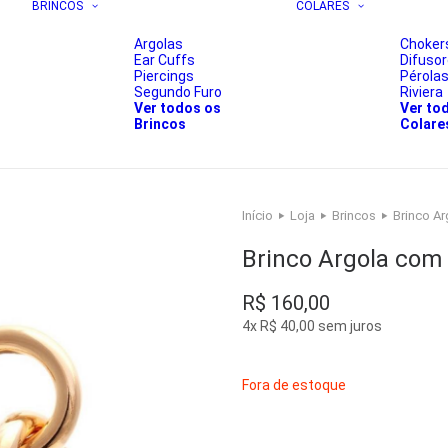
BRINCOS
COLARES
Argolas
Choker
Ear Cuffs
Difuso
Piercings
Pérola
Segundo Furo
Riviera
Ver todos os
Ver to
Brincos
Colare
Início
Loja
Brincos
Brinco A
Brinco Argola com
R$
160,00
4x
R$
40,00
sem juros
Fora de estoque