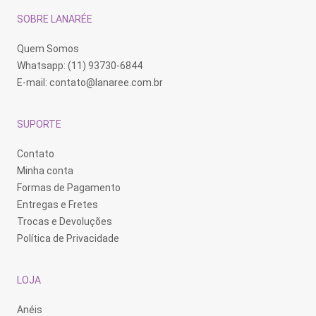
escolhidas
escolhidas
es
na
na
na
SOBRE LANARÉE
página
página
pá
do
do
do
produto
produto
pr
Quem Somos
Whatsapp: (11) 93730-6844
E-mail:
contato@lanaree.com.br
SUPORTE
Contato
Minha conta
Formas de Pagamento
Entregas e Fretes
Trocas e Devoluções
Política de Privacidade
LOJA
Anéis