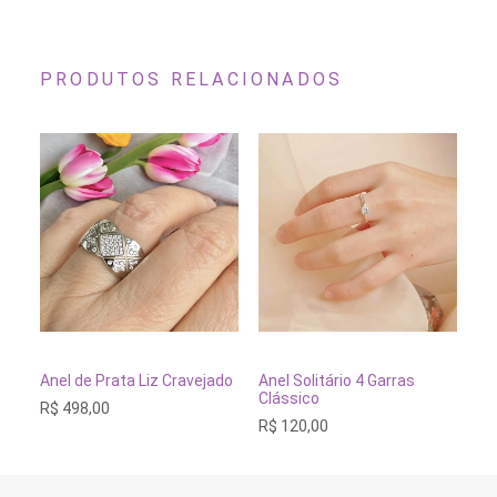
PRODUTOS RELACIONADOS
Este
Este
Es
produto
produto
pr
tem
tem
te
VER OPÇÕES
VER OPÇÕES
Anel de Prata Liz Cravejado
Anel Solitário 4 Garras
An
várias
várias
vá
Clássico
Cr
R$
498,00
variantes.
variantes.
va
R$
120,00
R$
As
As
As
opções
opções
op
podem
podem
po
ser
ser
se