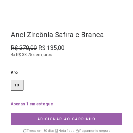
Anel Zircônia Safira e Branca
O
O
R$
270,00
R$
135,00
preço
preço
4x R$ 33,75 sem juros
original
atual
era:
é:
Aro
R$ 270,00.
R$ 135,00.
13
Apenas 1 em estoque
ADICIONAR AO CARRINHO
Troca em 30 dias
Nota fiscal
Pagamento seguro