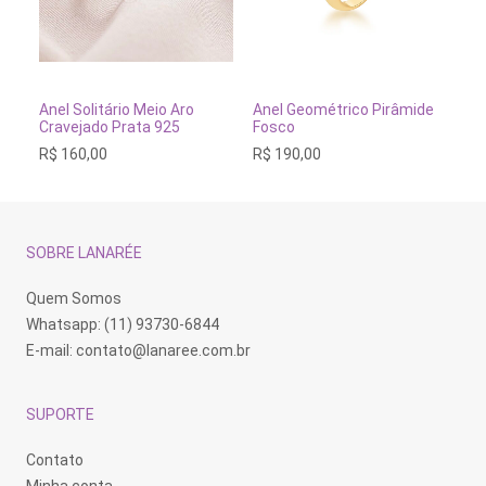
Este
Este
Es
produto
produto
pr
tem
tem
te
VER OPÇÕES
VER OPÇÕES
Anel Solitário Meio Aro
Anel Geométrico Pirâmide
An
várias
várias
vá
Cravejado Prata 925
Fosco
Ba
variantes.
variantes.
va
R$
160,00
R$
190,00
R$
As
As
As
opções
opções
op
podem
podem
po
ser
ser
se
escolhidas
escolhidas
es
na
na
na
SOBRE LANARÉE
página
página
pá
do
do
do
produto
produto
pr
Quem Somos
Whatsapp: (11) 93730-6844
E-mail:
contato@lanaree.com.br
SUPORTE
Contato