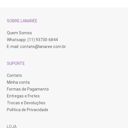
opções
opções
op
podem
podem
po
ser
ser
se
escolhidas
escolhidas
es
na
na
na
SOBRE LANARÉE
página
página
pá
do
do
do
produto
produto
pr
Quem Somos
Whatsapp: (11) 93730-6844
E-mail:
contato@lanaree.com.br
SUPORTE
Contato
Minha conta
Formas de Pagamento
Entregas e Fretes
Trocas e Devoluções
Política de Privacidade
LOJA