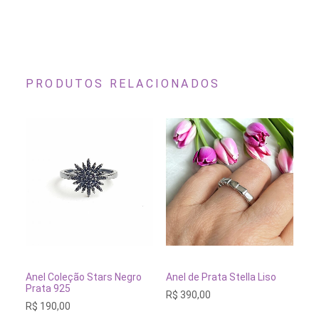
PRODUTOS RELACIONADOS
Este
Este
Es
produto
produto
pr
tem
tem
te
VER OPÇÕES
VER OPÇÕES
Anel Coleção Stars Negro
Anel de Prata Stella Liso
An
várias
várias
vá
Prata 925
Ca
R$
390,00
variantes.
variantes.
va
R$
190,00
R$
As
As
As