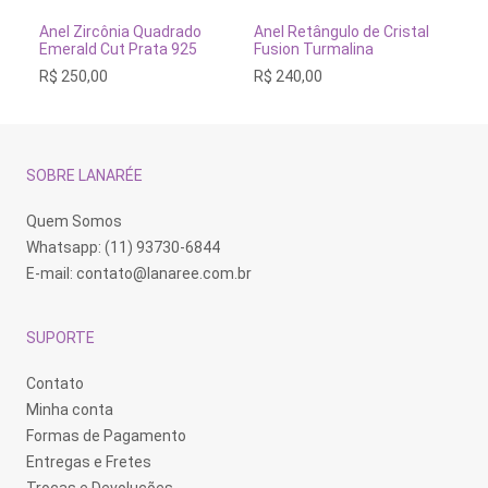
produto
pr
produto
tem
te
tem
VER OPÇÕES
VER OPÇÕES
Anel Zircônia Quadrado
An
Anel Retângulo de Cristal
várias
vá
várias
Emerald Cut Prata 925
Pr
Fusion Turmalina
variantes.
va
variantes.
R$
250,00
R$
R$
240,00
As
As
As
opções
op
opções
podem
po
podem
ser
se
ser
escolhidas
es
escolhidas
na
na
na
SOBRE LANARÉE
página
pá
página
do
do
do
produto
pr
produto
Quem Somos
Whatsapp: (11) 93730-6844
E-mail:
contato@lanaree.com.br
SUPORTE
Contato
Minha conta
Formas de Pagamento
Entregas e Fretes