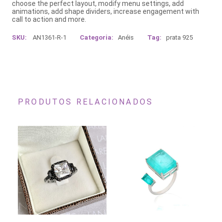
choose the perfect layout, modify menu settings, add
animations, add shape dividers, increase engagement with
call to action and more.
SKU:
AN1361-R-1
Categoria:
Anéis
Tag:
prata 925
PRODUTOS RELACIONADOS
Este
Es
Este