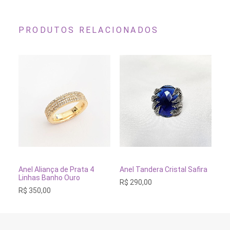
PRODUTOS RELACIONADOS
Este
Este
Es
produto
produto
pr
tem
tem
te
VER OPÇÕES
VER OPÇÕES
Anel Aliança de Prata 4
Anel Tandera Cristal Safira
An
várias
várias
vá
Linhas Banho Ouro
Cr
R$
290,00
variantes.
variantes.
va
R$
350,00
R$
As
As
As
opções
opções
op
podem
podem
po
ser
ser
se
escolhidas
escolhidas
es