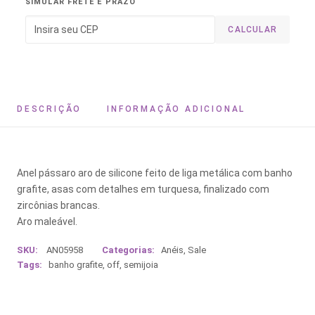
SIMULAR FRETE E PRAZO
CALCULAR
DESCRIÇÃO
INFORMAÇÃO ADICIONAL
Anel pássaro aro de silicone feito de liga metálica com banho
grafite, asas com detalhes em turquesa, finalizado com
zircônias brancas.
Aro maleável.
SKU:
AN05958
Categorias:
Anéis
,
Sale
Tags:
banho grafite
,
off
,
semijoia