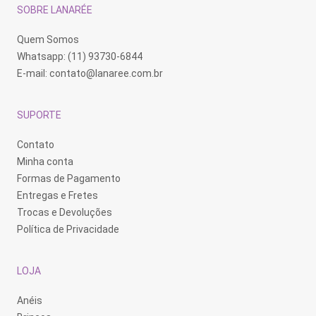
na
na
na
SOBRE LANARÉE
página
página
pá
do
do
do
produto
produto
pr
Quem Somos
Whatsapp: (11) 93730-6844
E-mail:
contato@lanaree.com.br
SUPORTE
Contato
Minha conta
Formas de Pagamento
Entregas e Fretes
Trocas e Devoluções
Política de Privacidade
LOJA
Anéis