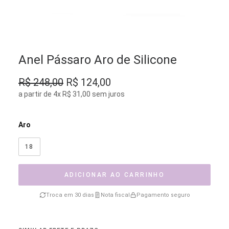
Anel Pássaro Aro de Silicone
O
O
R$
248,00
R$
124,00
preço
preço
a partir de 4x R$ 31,00 sem juros
original
atual
era:
é:
Aro
R$ 248,00.
R$ 124,00.
18
ADICIONAR AO CARRINHO
Troca em 30 dias
Nota fiscal
Pagamento seguro