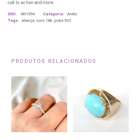
call to action and more.
SKU:
AN1094
Categoria:
Anéis
Tags:
aliança
,
ouro 18k
,
prata 925
PRODUTOS RELACIONADOS
Este
Este
Es
produto
produto
pr