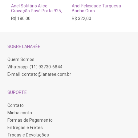
tem
tem
te
VER OPÇÕES
VER OPÇÕES
Anel Solitário Alice
Anel Felicidade Turquesa
Ane
várias
várias
vá
Cravação Pavê Prata 925,
Banho Ouro
Sil
variantes.
variantes.
va
R$
180,00
R$
322,00
R$
As
As
As
opções
opções
op
podem
podem
po
ser
ser
se
escolhidas
escolhidas
es
na
na
na
SOBRE LANARÉE
página
página
pá
do
do
do
produto
produto
pr
Quem Somos
Whatsapp: (11) 93730-6844
E-mail:
contato@lanaree.com.br
SUPORTE
Contato
Minha conta
Formas de Pagamento
Entregas e Fretes
Trocas e Devoluções